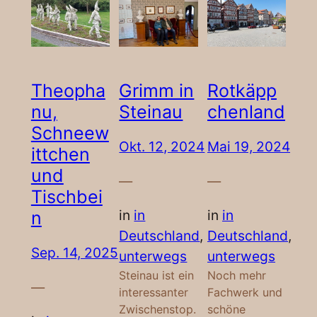
Theopha
Grimm in
Rotkäpp
nu,
Steinau
chenland
Schneew
Okt. 12, 2024
Mai 19, 2024
ittchen
und
—
—
Tischbei
in
in
in
in
n
Deutschland
, 
Deutschland
, 
Sep. 14, 2025
unterwegs
unterwegs
Steinau ist ein
Noch mehr
—
interessanter
Fachwerk und
Zwischenstop.
schöne