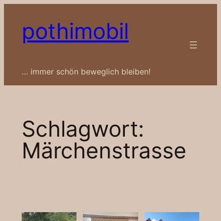
Zum
pothimobil
Inhalt
springen
… immer schön beweglich bleiben!
Schlagwort:
Märchenstrasse