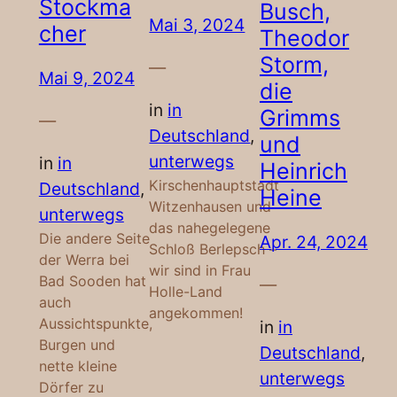
Stockma
Busch,
Mai 3, 2024
cher
Theodor
Storm,
—
Mai 9, 2024
die
in
in
Grimms
—
Deutschland
, 
und
unterwegs
in
in
Heinrich
Kirschenhauptstadt
Deutschland
, 
Heine
Witzenhausen und
unterwegs
das nahegelegene
Die andere Seite
Apr. 24, 2024
Schloß Berlepsch –
der Werra bei
wir sind in Frau
Bad Sooden hat
—
Holle-Land
auch
angekommen!
Aussichtspunkte,
in
in
Burgen und
Deutschland
, 
nette kleine
unterwegs
Dörfer zu