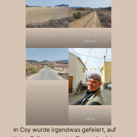
diese Weite…
diese endlose
Weite!
da vorne liegt Coy
in Coy bei Bier +
Tapas
In Coy wurde irgendwas gefeiert, auf