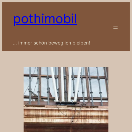
Zum
pothimobil
Inhalt
springen
… immer schön beweglich bleiben!