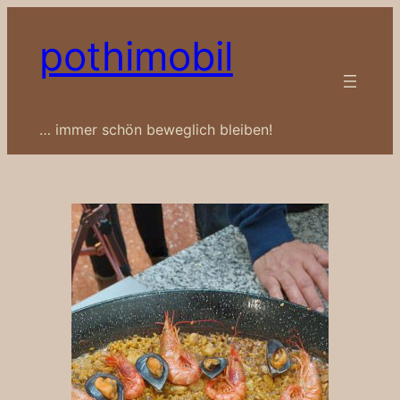
Zum
pothimobil
Inhalt
springen
… immer schön beweglich bleiben!