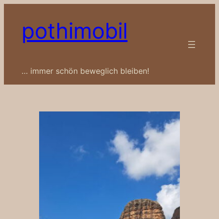
Zum
pothimobil
Inhalt
springen
… immer schön beweglich bleiben!