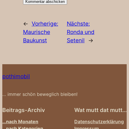
←
Vorherige:
Nächste:
Maurische
Ronda und
Baukunst
Setenil
→
pothimobil
… immer schön beweglich bleiben!
Beitrags-Archiv
Wat mutt dat mutt…
…nach Monaten
Datenschutzerklärung
…nach Kategorien
Impressum