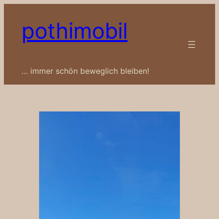
Zum
pothimobil
Inhalt
springen
… immer schön beweglich bleiben!