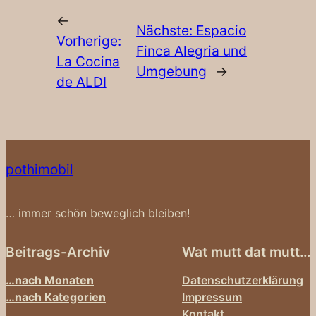
←
Nächste:
Espacio
Vorherige:
Finca Alegria und
La Cocina
Umgebung
→
de ALDI
pothimobil
… immer schön beweglich bleiben!
Beitrags-Archiv
Wat mutt dat mutt…
…nach Monaten
Datenschutzerklärung
…nach Kategorien
Impressum
Kontakt