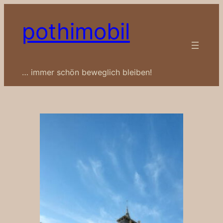
Zum
pothimobil
Inhalt
springen
… immer schön beweglich bleiben!