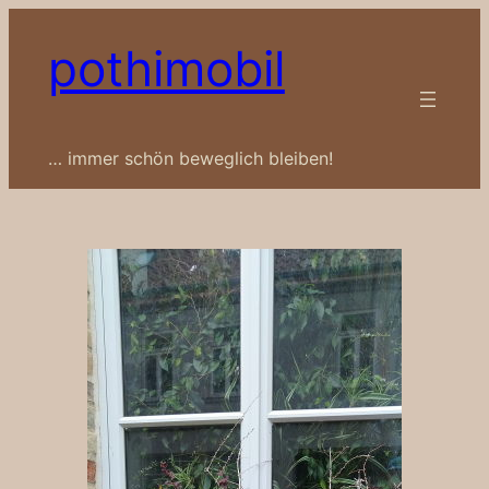
Zum
pothimobil
Inhalt
springen
… immer schön beweglich bleiben!