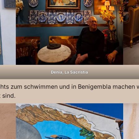
Denia, La Sacristia
ehts zum schwimmen und in Benigembla machen wi
 sind.