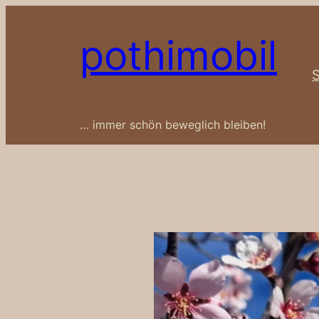
Zum
Inhalt
pothimobil
springen
S
… immer schön beweglich bleiben!