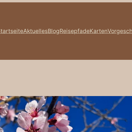
tartseite
Aktuelles
Blog
Reisepfade
Karten
Vorgesch