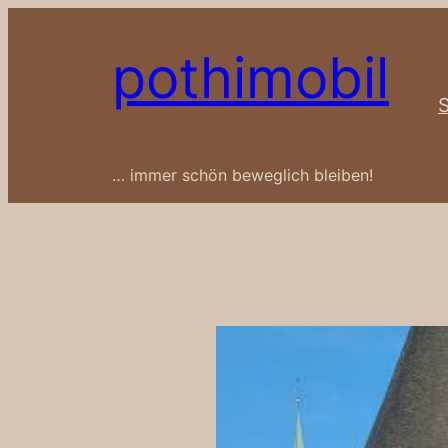
Zum
Inhalt
pothimobil
springen
S
… immer schön beweglich bleiben!