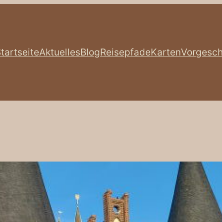
tartseite
Aktuelles
Blog
Reisepfade
Karten
Vorgesch