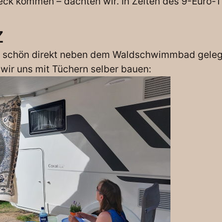
k kommen – dachten wir. In Zeiten des 9-Euro-Tic
z
t schön direkt neben dem Waldschwimmbad gelegen
wir uns mit Tüchern selber bauen: