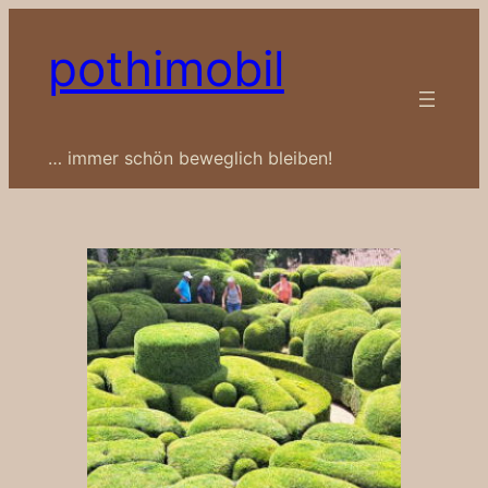
Zum
pothimobil
Inhalt
springen
… immer schön beweglich bleiben!