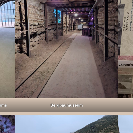
eums
Bergbaumuseum