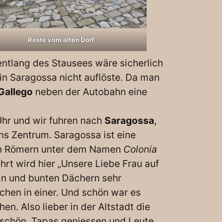
Reste vom alten Dorf
entlang des Stausees wäre sicherlich
in Saragossa nicht auflöste. Da man
Gallego
neben der Autobahn eine
Uhr und wir fuhren nach
Saragossa
,
ins Zentrum. Saragossa ist eine
den Römern unter dem Namen
Colonia
rehrt wird hier „Unsere Liebe Frau auf
eln und bunten Dächern sehr
rchen in einer. Und schön war es
en. Also lieber in der Altstadt die
r schön. Tapas geniessen und Leute