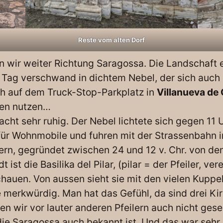
Reste vom alten Dorf
n wir weiter Richtung Saragossa. Die Landschaft 
 Tag verschwand in dichtem Nebel, der sich auch 
ch auf dem Truck-Stop-Parkplatz in
Villanueva de 
hen nutzen…
cht sehr ruhig. Der Nebel lichtete sich gegen 11 
z für Wohnmobile und fuhren mit der Strassenbahn 
ern, gegründet zwischen 24 und 12 v. Chr. von 
 ist die Basilika del Pilar, (pilar = der Pfeiler, ve
chauen. Von aussen sieht sie mit den vielen Kupp
e merkwürdig. Man hat das Gefühl, da sind drei Ki
en wir vor lauter anderen Pfeilern auch nicht geseh
 die Saragossa auch bekannt ist. Und das war seh