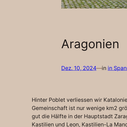
Aragonien
Dez. 10, 2024
—
in
in Span
Hinter Poblet verliessen wir Katalon
Gemeinschaft ist nur wenige km2 größ
gut die Hälfte in der Hauptstadt Zara
Kastilien und Leon, Kastilien-La Ma