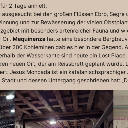
für 2 Tage anhielt.
e ausgesucht bei den großen Flüssen Ebro, Segre u
ewinnung und zur Bewässerung der vielen Obstpl
utzgebiet mit besonders artenreicher Fauna und wi
r Ort
Mequinenza
hatte eine besondere Bergbauve
ber 200 Kohleminen gab es hier in der Gegend. Al
erhalb der Wasserkante sind heute ein Lost Place.
 den neuen Ort, der am Reissbrett geplant wurde.
rt. Jesus Moncada ist ein katalanischsprachiger 
 Stadt und dessen Untergang geschrieben hat: „Di