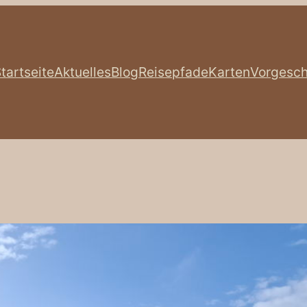
tartseite
Aktuelles
Blog
Reisepfade
Karten
Vorgesch