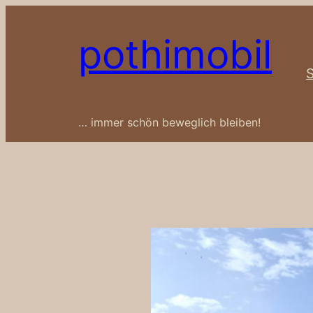
Zum
Inhalt
pothimobil
springen
S
… immer schön beweglich bleiben!