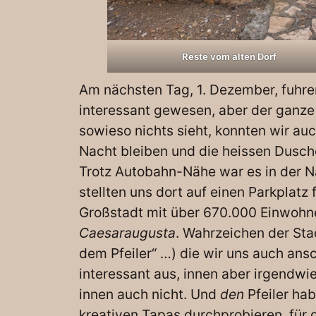
Reste vom alten Dorf
Am nächsten Tag, 1. Dezember, fuhre
interessant gewesen, aber der ganze
sowieso nichts sieht, konnten wir au
Nacht bleiben und die heissen Dusc
Trotz Autobahn-Nähe war es in der Na
stellten uns dort auf einen Parkplat
Großstadt mit über 670.000 Einwohn
Caesaraugusta
. Wahrzeichen der Stadt
dem Pfeiler“ …) die wir uns auch ans
interessant aus, innen aber irgendwi
innen auch nicht. Und
den
Pfeiler hab
kreativen Tapas durchprobieren, für