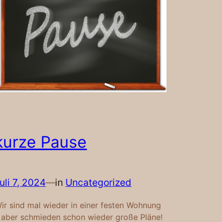
kurze Pause
uli 7, 2024
—
in
Uncategorized
ir sind mal wieder in einer festen Wohnung
 aber schmieden schon wieder große Pläne!