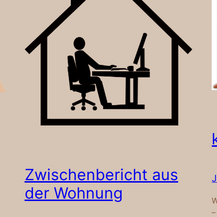
Zwischenbericht aus
J
der Wohnung
W
–