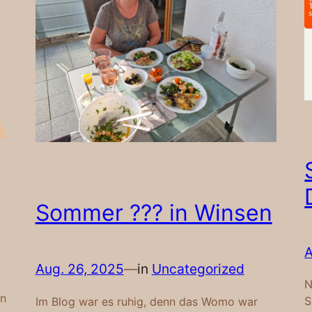
Sommer ??? in Winsen
A
Aug. 26, 2025
—
in
Uncategorized
N
en
S
Im Blog war es ruhig, denn das Womo war