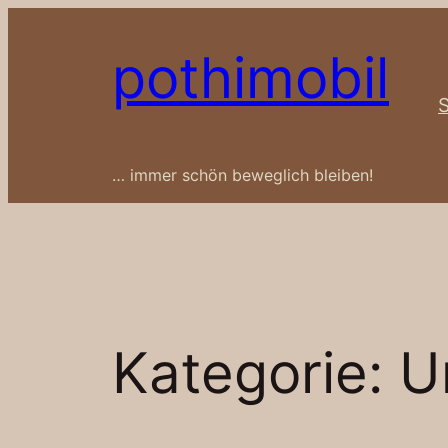
Zum
Inhalt
pothimobil
springen
S
… immer schön beweglich bleiben!
Kategorie:
U